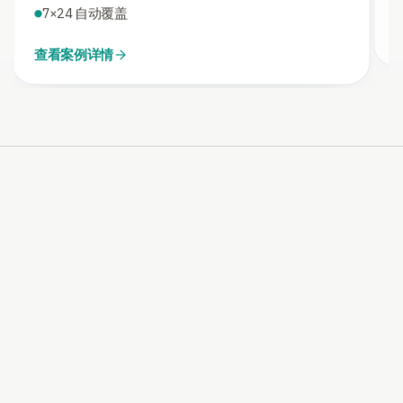
7×24 自动覆盖
查看案例详情
NEXT STEP
把需求先梳理清楚，再决定
接哪条 AI 路径
先确认你的场景是模型接入、知识库、RAG、Agent
还是定制交付，再进入实施会更稳。
发起咨询