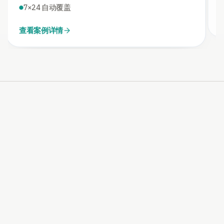
7×24 自动覆盖
查看案例详情
NEXT STEP
把需求先梳理清楚，再决定
接哪条 AI 路径
先确认你的场景是模型接入、知识库、RAG、Agent
还是定制交付，再进入实施会更稳。
发起咨询