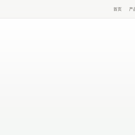
首页
产
PAG
Links
L
团
方
P