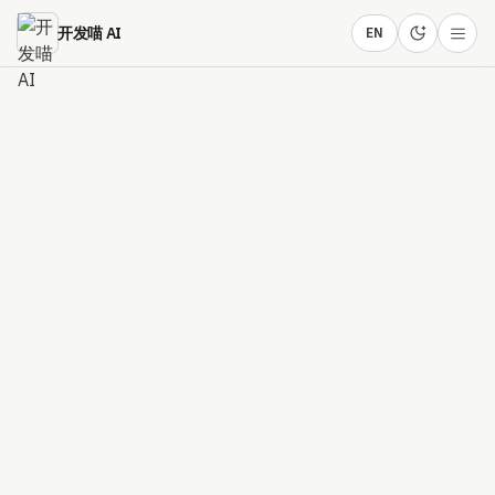
跳到主要内容
开发喵 AI
EN
联系开发者中心
返回产品页
DEPLOYMENT STACK
自主式AI部署
面向 Agent、RAG、多模型调用和私有环境的工程化
部署方案，强调稳定、可观测和可扩展。
6 主要特性
6 应用场景
3 技术优势